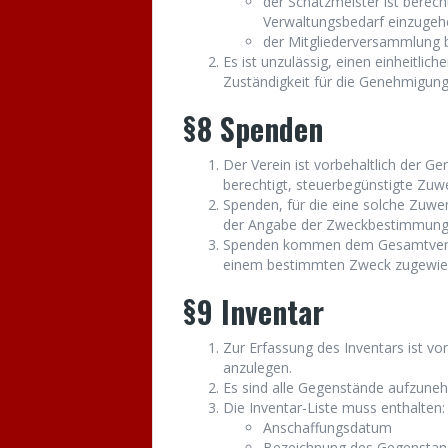
der Schatzmeister ist berecht
Verwaltungsbedarf einzugeh
der Mitgliederversammlung b
Es ist unzulässig, einen einheitlic
Zuständigkeit für die Genehmigun
§8 Spenden
Der Verein ist vorbehaltlich der 
berechtigt, steuerbegünstigte Zu
Spenden, für die eine solche Zuw
der Angabe der Zweckbestimmung
Spenden kommen dem Gesamtverein
einem bestimmten Zweck zugewie
§9 Inventar
Zur Erfassung des Inventars ist von
anzulegen.
Es sind alle Gegenstände aufzuneh
Die Inventar-Liste muss enthalten:
Anschaffungsdatum
Bezeichnung des Gegenstan