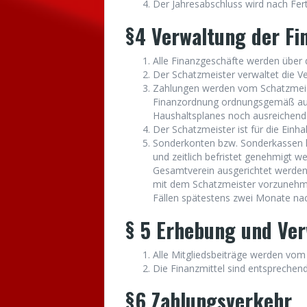
Der Jahresabschluss wird nach Fert
§4 Verwaltung der Fi
Alle Finanzgeschäfte werden über 
Der Schatzmeister verwaltet die V
Zahlungen werden vom Schatzmeiste
Finanzordnung ordnungsgemäß au
Haushaltsplanes noch ausreichende
Der Schatzmeister ist für die Einh
Sonderkonten bzw. Sonderkassen 
und zeitlich befristet genehmigt w
Gesamtverein ausgerichtet werden
mit dem Schatzmeister vorzunehme
Fällen spätestens zwei Monate nac
§ 5 Erhebung und Ver
Alle Mitgliedsbeiträge werden vo
Die Finanzmittel sind entsprechen
§6 Zahlungsverkehr