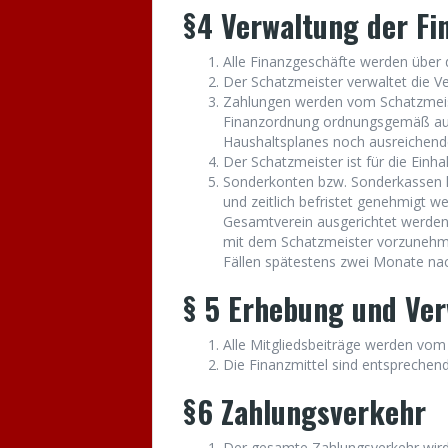
§4 Verwaltung der Fi
Alle Finanzgeschäfte werden über 
Der Schatzmeister verwaltet die V
Zahlungen werden vom Schatzmeiste
Finanzordnung ordnungsgemäß au
Haushaltsplanes noch ausreichende
Der Schatzmeister ist für die Einh
Sonderkonten bzw. Sonderkassen 
und zeitlich befristet genehmigt w
Gesamtverein ausgerichtet werden
mit dem Schatzmeister vorzunehme
Fällen spätestens zwei Monate nac
§ 5 Erhebung und Ver
Alle Mitgliedsbeiträge werden vo
Die Finanzmittel sind entsprechen
§6 Zahlungsverkehr
Der gesamte Zahlungsverkehr wird