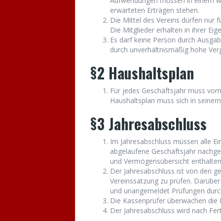
Aufwendungen müssen in einem wirt
erwarteten Erträgen stehen.
Die Mittel des Vereins dürfen nur
Die Mitglieder erhalten in ihrer Ei
Es darf keine Person durch Ausga
durch unverhältnismäßig hohe Ver
§2 Haushaltsplan
Für jedes Geschäftsjahr muss vom 
Haushaltsplan muss sich in seinem
§3 Jahresabschluss
Im Jahresabschluss müssen alle E
abgelaufene Geschäftsjahr nachge
und Vermögensübersicht enthalten 
Der Jahresabschluss ist von den 
Vereinssatzung zu prüfen. Darüber 
und unangemeldet Prüfungen durc
Die Kassenprüfer überwachen die 
Der Jahresabschluss wird nach Fert