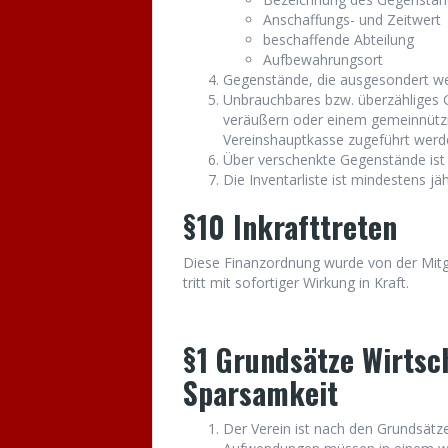
Anschaffungs- und Zeitwert
beschaffende Abteilung
Aufbewahrungsort
Gegenstände, die ausgesondert we
Unbrauchbares bzw. überzähliges G
veräußern oder einem gemeinnützi
Vereinshauptkasse zugeführt werd
Über verschenkte Gegenstände ist 
Die Inventarliste ist mindestens jäh
§10 Inkrafttreten
Diese Finanzordnung wurde von der Mit
tritt mit sofortiger Wirkung in Kraft.
§1 Grundsätze Wirtsc
Sparsamkeit
Der Verein ist nach den Grundsätzen