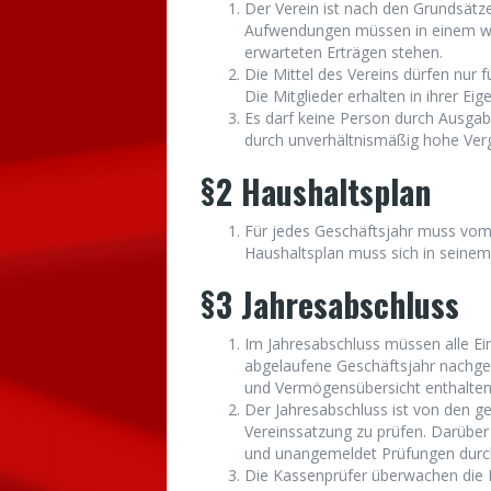
Der Verein ist nach den Grundsätzen
Aufwendungen müssen in einem wirt
erwarteten Erträgen stehen.
Die Mittel des Vereins dürfen nur
Die Mitglieder erhalten in ihrer Ei
Es darf keine Person durch Ausga
durch unverhältnismäßig hohe Ver
§2 Haushaltsplan
Für jedes Geschäftsjahr muss vom 
Haushaltsplan muss sich in seinem
§3 Jahresabschluss
Im Jahresabschluss müssen alle E
abgelaufene Geschäftsjahr nachge
und Vermögensübersicht enthalten 
Der Jahresabschluss ist von den 
Vereinssatzung zu prüfen. Darüber 
und unangemeldet Prüfungen durc
Die Kassenprüfer überwachen die 