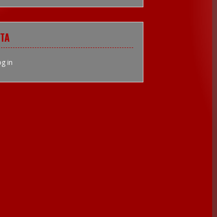
TA
g in