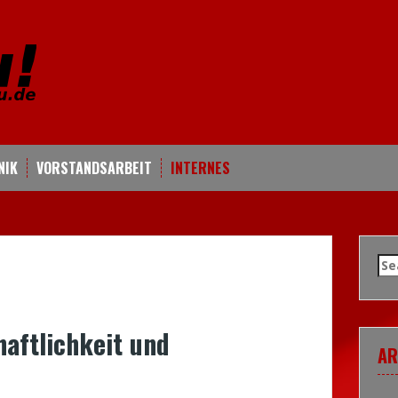
NIK
VORSTANDSARBEIT
INTERNES
Se
for
haftlichkeit und
AR