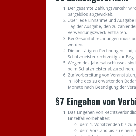
Der gesamte Zahlungsverkehr wird
bargeldlos abgewickelt.
Über jede Einnahme und Ausgabe 
Tag der Ausgabe, den zu zahlenden
Verwendungszweck enthalten.
Bei Gesamtabrechnungen muss auf
werden.
Die bestätigten Rechnungen sind,
Schatzmeister rechtzeitig zur Begl
Wegen des Jahresabschlusses sind
beim Schatzmeister abzurechnen.
Zur Vorbereitung von Veranstaltun
in Höhe des zu erwartenden Bedar
Monate nach Beendigung der Vera
§7 Eingehen von Verb
Das Eingehen von Rechtsverbindli
Einzelfall vorbehalten:
dem 1. Vorsitzenden bis zu 
dem Vorstand bis zu einem B